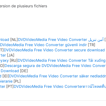
ersion de plusieurs fichiers
nload
DVDVideoMedia Free Video Converter آمن تنزيل
DVideoMedia Free Video Converter güvenli indir
DVDVideoMedia Free Video Converter secure download
ter
рузку
DVDVideoMedia Free Video Converter Tải xuống
Descarga segura de DVDVideoMedia Free Video Conver
n Download
d
DVDVideoMedia Free Video Converter säker nedladd
ieranie
ter
DVDVideoMedia Free Video Converterดาวน์โหลดที่