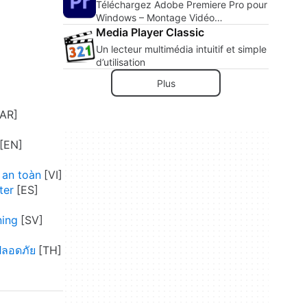
Téléchargez Adobe Premiere Pro pour
Windows – Montage Vidéo
Professionnel à Portée de Main
Media Player Classic
Un lecteur multimédia intuitif et simple
d’utilisation
Plus
 an toàn
ter
ning
ปลอดภัย