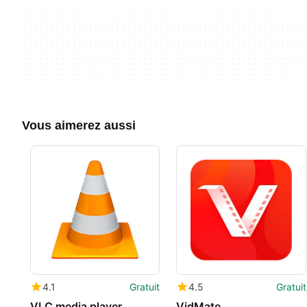
Vous aimerez aussi
4.1
Gratuit
4.5
Gratuit
VLC media player
VidMate