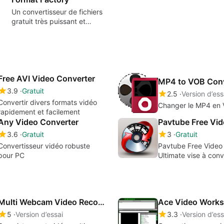
Un convertisseur de fichiers
gratuit très puissant et
polyvalent.
Free AVI Video Converter
MP4 to VOB Conv
3.9
Gratuit
2.5
Version d’ess
Convertir divers formats vidéo
Changer le MP4 en
rapidement et facilement
Any Video Converter
3.6
Gratuit
3
Gratuit
Convertisseur vidéo robuste
Pavtube Free Vide
pour PC
Ultimate vise à conve
disques DVD et MP
en AVI, MKV, etc. a
vitesse de conversi
Multi Webcam Video Recorder Free
Ace Video Work
5
Version d’essai
3.3
Version d’ess