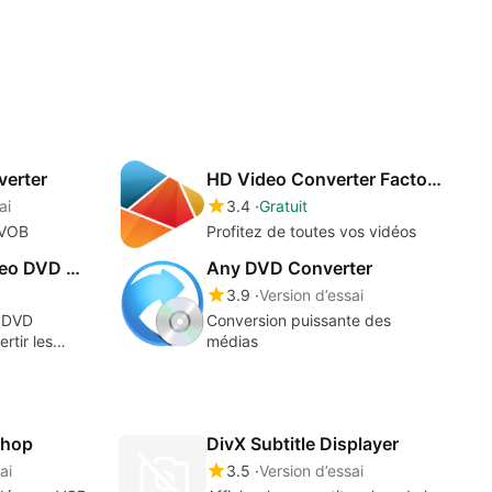
erter
HD Video Converter Factory Pro
ai
3.4
Gratuit
 VOB
Profitez de toutes vos vidéos
Pavtube Free Video DVD Converter Ultimate
Any DVD Converter
3.9
Version d’essai
o DVD
Conversion puissante des
rtir les
médias
4, MXF, M4V
vec une
on rapide.
shop
DivX Subtitle Displayer
ai
3.5
Version d’essai