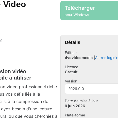
 Video
Télécharger
pour Windows
té
Détails
Éditeur
dvdvideomedia
Autres logicie
Licence
rsion vidéo
Gratuit
ile à utiliser
Version
ion vidéo professionnel riche
2026.0.0
s vos défis liés à la
Date de mise à jour
eils, à la compression de
9 juin 2026
s ayez besoin d'une lecture
Plate-forme
eurs, ou que vous cherchiez à